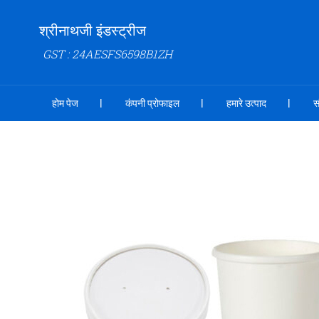
श्रीनाथजी इंडस्ट्रीज
GST : 24AESFS6598B1ZH
होम पेज
कंपनी प्रोफाइल
हमारे उत्पाद
स