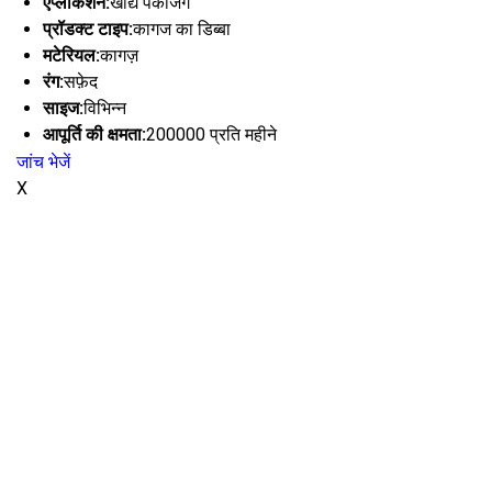
एप्लीकेशन:
खाद्य पैकेजिंग
प्रॉडक्ट टाइप:
कागज का डिब्बा
मटेरियल:
कागज़
रंग:
सफ़ेद
साइज:
विभिन्न
आपूर्ति की क्षमता:
200000 प्रति महीने
जांच भेजें
X