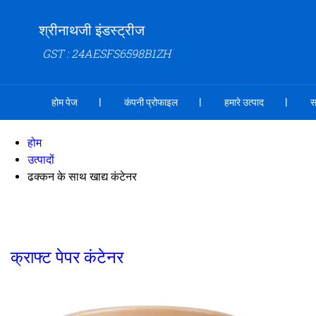
श्रीनाथजी इंडस्ट्रीज
GST : 24AESFS6598B1ZH
होम पेज
कंपनी प्रोफाइल
हमारे उत्पाद
स
होम
उत्पादों
ढक्कन के साथ खाद्य कंटेनर
क्राफ्ट पेपर कंटेनर